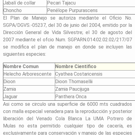
Jabalí de collar
Pecari Tajacu
Choncho
Penélope Purpurascens
El Plan de Manejo se autoriza mediante el Oficio No.
SGPA/DGVS.-05237, del 30 de junio del 2004, emitido por la
Dirección General de Vida Silvestre; el 30 de agosto del
2007 mediante el ofcio Num. SGPARN.014.02.02.02/217/07
se modifica el plan de manejo en donde se incluyen las
siguientes especies:
Nombre Comun
Nombre Cientifico
Helecho Arborescente
Cyathea Costaricensis
Dioon
Dioon Thomasellii
Zamia
Zamia Paucijuga
Jaguar
Panthera Onca
Asi como se circulo una superficie de 6000 mts cuadrados
con malla especial venadera para la reproducción y posterior
liberación del Venado Cola Blanca
La UMA Potrero de
Mulas
no esta permitido cualquier tipo de cacería, es
exclusivamente para conservación y manejo de las especies