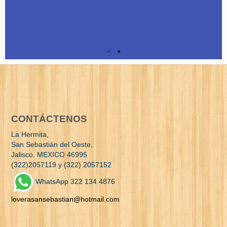
CONTÁCTENOS
La Hermita,
San Sebastián del Oeste,
Jalisco. MEXICO 46995
(322)2057119 y (322) 2057152
WhatsApp 322 134 4876
loverasansebastian@hotmail.com