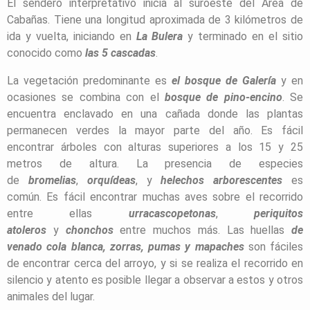
El sendero interpretativo inicia al suroeste del Área de
Cabañas. Tiene una longitud aproximada de 3 kilómetros de
ida y vuelta, iniciando en
La Bulera
y terminado en el sitio
conocido como
las 5 cascadas
.
La vegetación predominante es
el bosque de Galería
y en
ocasiones se combina con el
bosque de pino-encino
. Se
encuentra enclavado en una cañada donde las plantas
permanecen verdes la mayor parte del año. Es fácil
encontrar árboles con alturas superiores a los 15 y 25
metros de altura. La presencia de especies
de
bromelias
,
orquídeas
, y
helechos arborescentes
es
común. Es fácil encontrar muchas aves sobre el recorrido
entre ellas
urracas
copetonas
,
periquitos
atoleros
y
chonchos
entre muchos más. Las huellas
de
venado cola blanca, zorras, pumas y
mapaches
son fáciles
de encontrar cerca del arroyo, y si se realiza el recorrido en
silencio y atento es posible llegar a observar a estos y otros
animales del lugar.