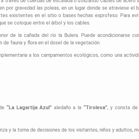
 a través de cuerdas de escalada o utilizando cables de acero 
cen por gravedad las poleas, en un lugar donde se atraviese el 
rtes existentes en el sitio o bases hechas exprofeso. Para evi
ue se coloque entre el árbol y los cables.
terior de la cañada del río la Bulera. Puede acondicionarse 
n de fauna y flora en el dosel de la vegetación.
mplementaria a los campamentos ecológicos, como una activida
.
de
“La Lagartija Azul”
aledaño a la
“Tirolesa”
, y consta d
anza y la toma de decisiones de los visitantes, niños y adultos, m