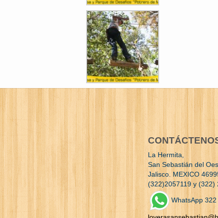
CONTÁCTENO
La Hermita,
San Sebastián del Oes
Jalisco. MEXICO 4699
(322)2057119 y (322)
WhatsApp 322
loverasansebastian@h