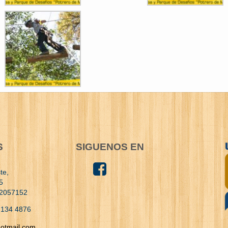
S
SIGUENOS EN
te,
5
 2057152
 134 4876
otmail.com